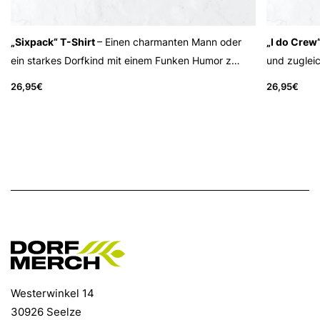
„Sixpack“ T-Shirt
– Einen charmanten Mann oder
„I do Crew
ein starkes Dorfkind mit einem Funken Humor z…
und zugleic
26,95
€
26,95
€
Westerwinkel 14
30926 Seelze