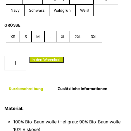
Navy
Schwarz
Waldgrün
Weiß
GRÖSSE
XS
S
M
L
XL
2XL
3XL
"Geiler
In den Warenkorb
Hengst"
T-
Shirt
Kurzbeschreibung
Zusätzliche Informationen
Menge
Material:
100% Bio-Baumwolle (Hellgrau: 90% Bio-Baumwolle
10% Viskose)