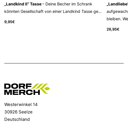
„Landkind II“ Tasse
– Deine Becher im Schrank
„Landliebe
könnten Gesellschaft von einer Landkind Tasse ge…
aufgewachs
bleiben. W
9,95
€
26,95
€
Westerwinkel 14
30926 Seelze
Deutschland