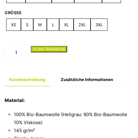
GRÖSSE
XS
S
M
L
XL
2XL
3XL
"Dorfmädchen
In den Warenkorb
III"
T-
Shirt
Kurzbeschreibung
Zusätzliche Informationen
Menge
Material:
100% Bio-Baumwolle (Hellgrau: 90% Bio-Baumwolle
10% Viskose)
145 gr/m²