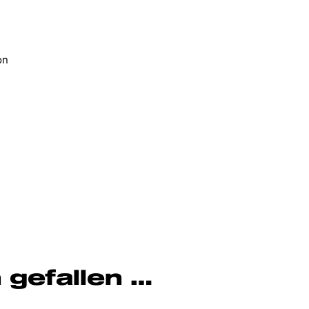
on
 gefallen …