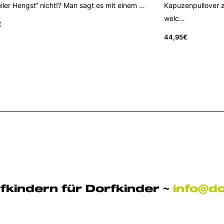
iler Hengst“ nicht!? Man sagt es mit einem …
Kapuzenpullover z
welc…
€
44,95
€
fkindern für Dorfkinder ~
info@d