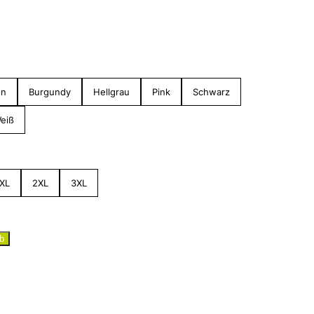
un
Burgundy
Hellgrau
Pink
Schwarz
eiß
XL
2XL
3XL
b