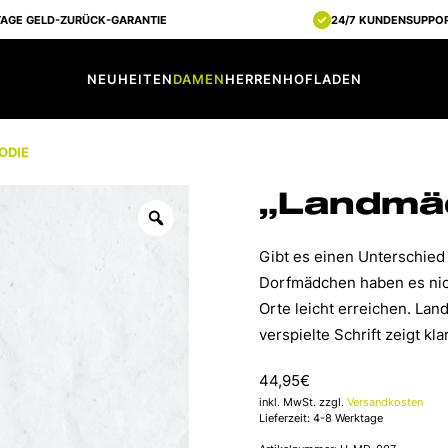
TAGE GELD-ZURÜCK-GARANTIE
24/7 KUNDENSUPPO
NEUHEITEN
DAMEN
HERREN
HOFLADEN
ODIE
„Landmäd
Gibt es einen Unterschied
Dorfmädchen haben es nich
Orte leicht erreichen. La
verspielte Schrift zeigt kla
44,95
€
inkl. MwSt. zzgl.
Versandkosten
Lieferzeit: 4-8 Werktage