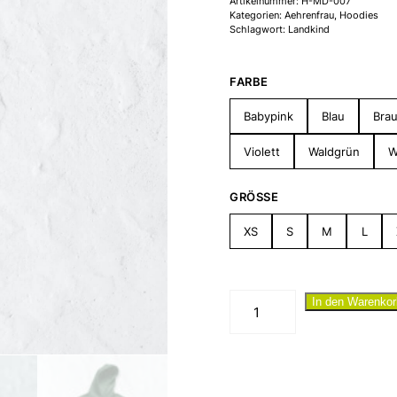
Artikelnummer:
H-MD-007
Kategorien:
Aehrenfrau
,
Hoodies
Schlagwort:
Landkind
FARBE
Babypink
Blau
Bra
Violett
Waldgrün
W
GRÖSSE
XS
S
M
L
"Landmädchen
In den Warenkor
III"
Hoodie
Menge