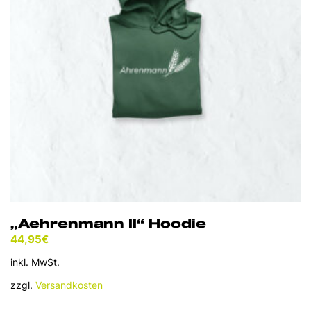
können
auf
der
Produktseite
gewählt
werden
„Aehrenmann II“ Hoodie
44,95
€
inkl. MwSt.
zzgl.
Versandkosten
Dieses