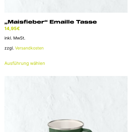
„Maisfieber“ Emaille Tasse
14,95
€
inkl. MwSt.
zzgl.
Versandkosten
Dieses
Ausführung wählen
Produkt
weist
mehrere
Varianten
auf.
Die
Optionen
können
auf