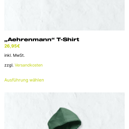
„Aehrenmann“ T-Shirt
26,95
€
inkl. MwSt.
zzgl.
Versandkosten
Dieses
Ausführung wählen
Produkt
weist
mehrere
Varianten
auf.
Die
Optionen