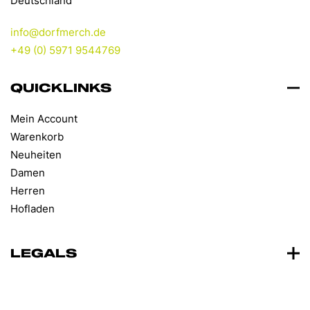
Deutschland
Produktseite
gewählt
info@dorfmerch.de
werden
+49 (0) 5971 9544769
QUICKLINKS
Mein Account
Warenkorb
Neuheiten
Damen
Herren
Hofladen
LEGALS