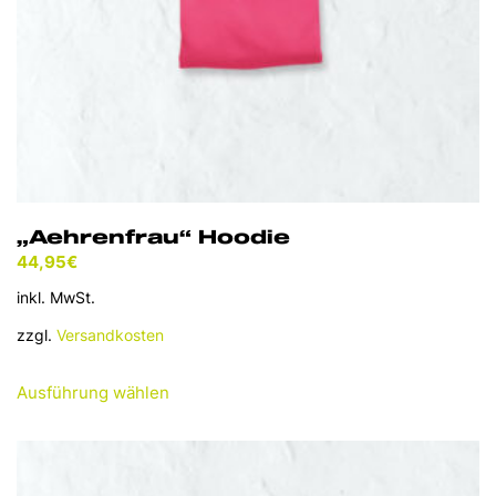
gewählt
werden
„Aehrenfrau“ Hoodie
44,95
€
inkl. MwSt.
zzgl.
Versandkosten
Dieses
Ausführung wählen
Produkt
weist
mehrere
Varianten