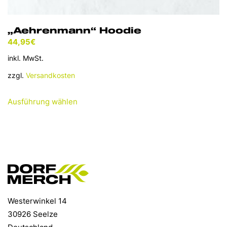
„Aehrenmann“ Hoodie
44,95
€
inkl. MwSt.
zzgl.
Versandkosten
Dieses
Ausführung wählen
Produkt
weist
mehrere
Varianten
auf.
Die
Optionen
können
Westerwinkel 14
auf
30926 Seelze
der