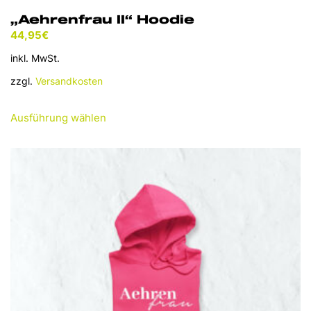
„Aehrenfrau II“ Hoodie
44,95
€
inkl. MwSt.
zzgl.
Versandkosten
Dieses
Ausführung wählen
Produkt
weist
mehrere
Varianten
auf.
Die
Optionen
können
auf
der
Produktseite