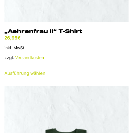
„Aehrenfrau II“ T-Shirt
26,95
€
inkl. MwSt.
zzgl.
Versandkosten
Dieses
Ausführung wählen
Produkt
weist
mehrere
Varianten
auf.
Die
Optionen
können