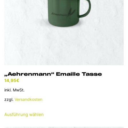
der
Produktseite
gewählt
werden
„Aehrenmann“ Emaille Tasse
14,95
€
inkl. MwSt.
zzgl.
Versandkosten
Dieses
Ausführung wählen
Produkt
weist