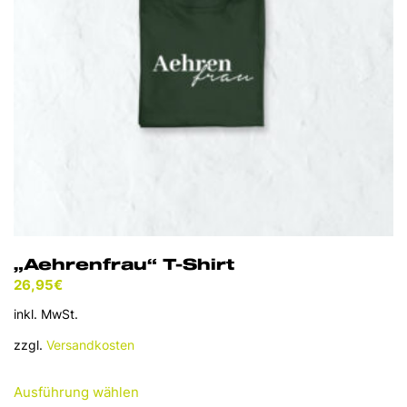
auf
der
Produktseite
gewählt
werden
„Aehrenfrau“ T-Shirt
26,95
€
inkl. MwSt.
zzgl.
Versandkosten
Dieses
Ausführung wählen
Produkt