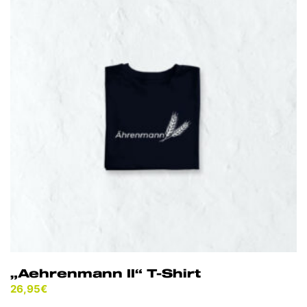
auf.
Die
Optionen
können
auf
der
Produktseite
gewählt
werden
„Aehrenmann II“ T-Shirt
26,95
€