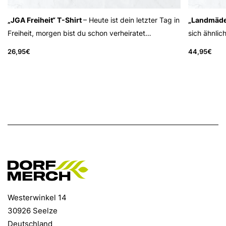
„JGA Freiheit“ T-Shirt
– Heute ist dein letzter Tag in
„Landmädel
Freiheit, morgen bist du schon verheiratet…
sich ähnlic
26,95
€
44,95
€
Westerwinkel 14
30926 Seelze
Deutschland