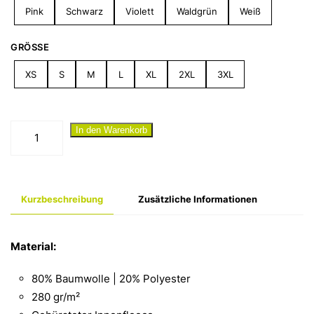
Pink
Schwarz
Violett
Waldgrün
Weiß
GRÖSSE
XS
S
M
L
XL
2XL
3XL
"Landmädchen
In den Warenkorb
II"
Hoodie
Menge
Kurzbeschreibung
Zusätzliche Informationen
Material:
80% Baumwolle | 20% Polyester
280 gr/m²