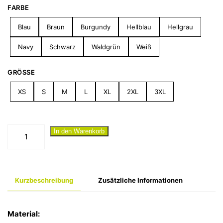
FARBE
Blau
Braun
Burgundy
Hellblau
Hellgrau
Navy
Schwarz
Waldgrün
Weiß
GRÖSSE
XS
S
M
L
XL
2XL
3XL
"Geiler
In den Warenkorb
Hengst
III"
T-
Kurzbeschreibung
Zusätzliche Informationen
Shirt
Menge
Material: