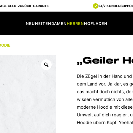
TAGE GELD-ZURÜCK-GARANTIE
24/7 KUNDENSUPPO
NEUHEITEN
DAMEN
HERREN
HOFLADEN
OODIE
„Geiler H
Die Zügel in der Hand und d
dem Land vor. Ja klar, es
das macht doch nichts, de
wissen vermutlich von all
moderne Hoodie mit diesem
Umwelt auf dich reagiert 
Hoodie übern Kopf: Yeeha