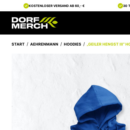
KOSTENLOSER VERSAND AB 60,- €
30 
START
AEHRENMANN
HOODIES
„GEILER HENGST III“ H