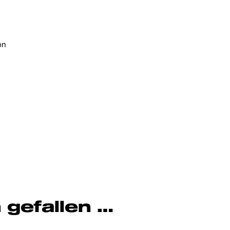
on
 gefallen …