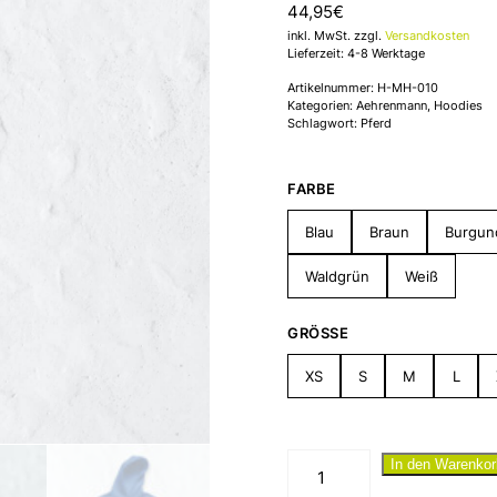
44,95
€
inkl. MwSt. zzgl.
Versandkosten
Lieferzeit: 4-8 Werktage
Artikelnummer:
H-MH-010
Kategorien:
Aehrenmann
,
Hoodies
Schlagwort:
Pferd
FARBE
Blau
Braun
Burgun
Waldgrün
Weiß
GRÖSSE
XS
S
M
L
"Geiler
In den Warenkor
Hengst