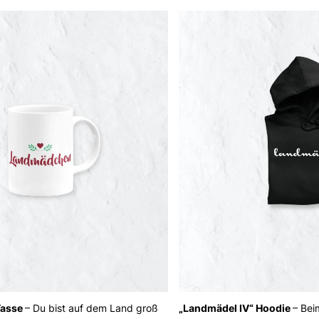
Tasse
– Du bist auf dem Land groß
„Landmädel IV“ Hoodie
– Bei