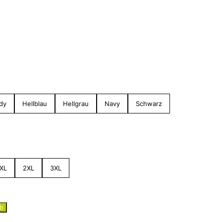
dy
Hellblau
Hellgrau
Navy
Schwarz
XL
2XL
3XL
b