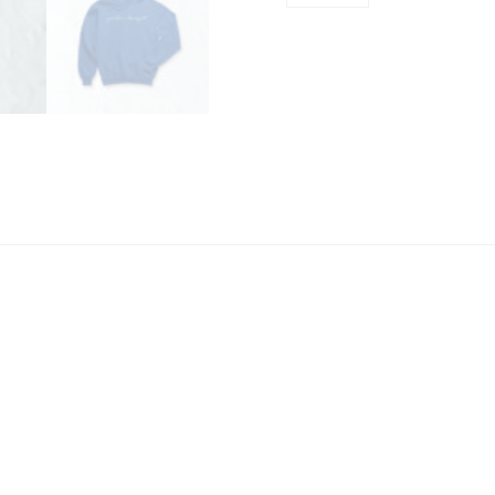
III"
Hoodie
Menge