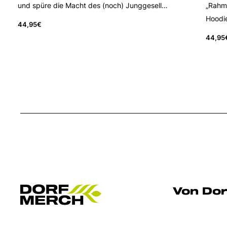
und spüre die Macht des (noch) Junggesell…
„Rahme
Hoodi
44,95
€
44,95
Von Dor