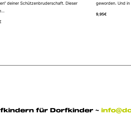
n“ deiner Schützenbruderschaft. Dieser
geworden. Und in 
e…
9,95
€
€
fkindern für Dorfkinder ~
info@d