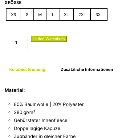
GRÖSSE
XS
S
M
L
XL
2XL
3XL
"Dorfmädel
In den Warenkorb
II"
Hoodie
Menge
Kurzbeschreibung
Zusätzliche Informationen
Material:
80% Baumwolle | 20% Polyester
280 gr/m²
Gebürsteter Innenfleece
Doppellagige Kapuze
Zugbänder in gleicher Farbe