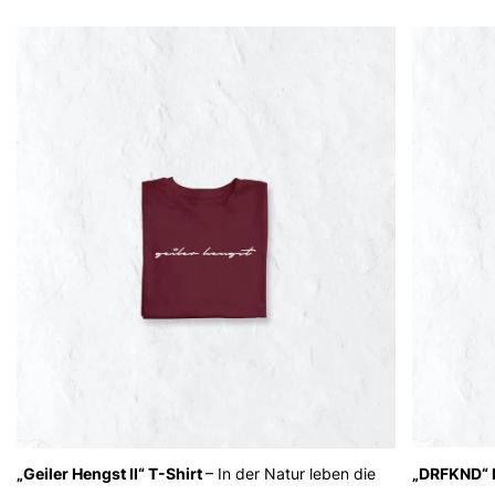
„Geiler Hengst II“ T-Shirt
– In der Natur leben die
„DRFKND“ 