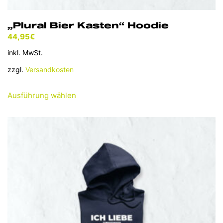
„Plural Bier Kasten“ Hoodie
44,95
€
inkl. MwSt.
zzgl.
Versandkosten
Dieses
Ausführung wählen
Produkt
weist
mehrere
Varianten
auf.
Die
Optionen
können
auf
der