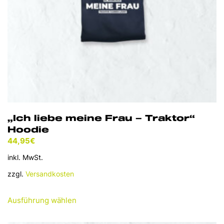
Produktseite
gewählt
werden
„Ich liebe meine Frau – Traktor“
Hoodie
44,95
€
inkl. MwSt.
zzgl.
Versandkosten
Dieses
Ausführung wählen
Produkt
weist