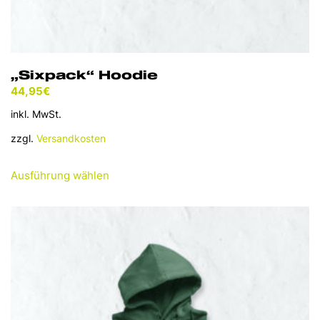
„Sixpack“ Hoodie
44,95
€
inkl. MwSt.
zzgl.
Versandkosten
Dieses
Ausführung wählen
Produkt
weist
mehrere
Varianten
auf.
Die
Optionen
können