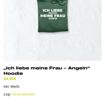
auf
der
Produktseite
gewählt
werden
„Ich liebe meine Frau – Angeln“
Hoodie
44,95
€
inkl. MwSt.
zzgl.
Versandkosten
Dieses